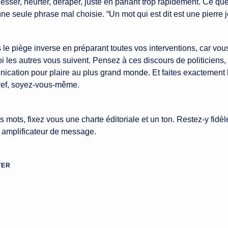
lesser, heurter, déraper, juste en parlant trop rapidement. Ce q
une seule phrase mal choisie. “Un mot qui est dit est une pierre j
e piège inverse en préparant toutes vos interventions, car vous
i les autres vous suivent. Pensez à ces discours de politiciens, 
ication pour plaire au plus grand monde. Et faites exactement
, bref, soyez-vous-même.
s mots, fixez vous une charte éditoriale et un ton. Restez-y fidè
n amplificateur de message.
TWEETER
TER
SUR
TWITTER