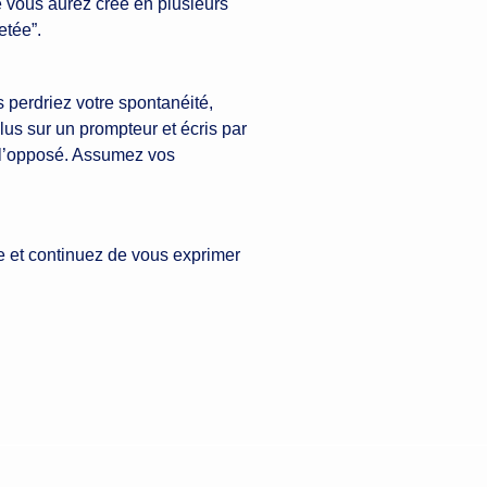
ue vous aurez créé en plusieurs
etée”.
 perdriez votre spontanéité,
lus sur un prompteur et écris par
 l’opposé. Assumez vos
le et continuez de vous exprimer