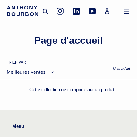
Passer
ANTHONY
au
Rechercher
Se connecte
Instagram
Linkedin
YouTube
BOURBON
contenu
C
Page d'accueil
o
l
TRIER PAR
0 produit
l
e
Cette collection ne comporte aucun produit
c
t
i
Menu
o