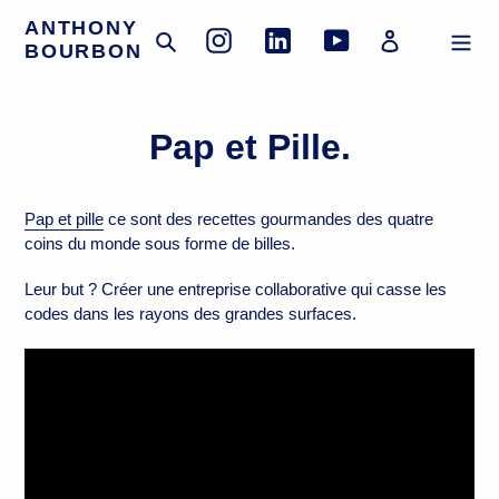
Passer
ANTHONY
au
Rechercher
Se connecte
Instagram
Linkedin
YouTube
BOURBON
contenu
Pap et Pille.
Pap et pille
ce sont des recettes gourmandes des quatre
coins du monde sous forme de billes.
Leur but ? Créer une entreprise collaborative qui casse les
codes dans les rayons des grandes surfaces.